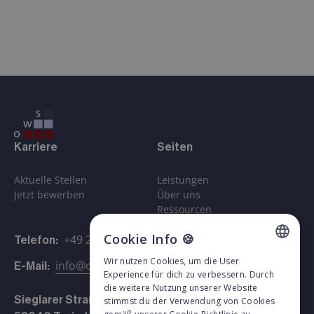
Karriere
Seiten
Aktuelle Stellen
Leistungen
Jetzt bewerben
Über uns
Ressourcen
Kontakt
Cookie Info 🍪
+49 2241 97994-0
Telefon:
Wir nutzen Cookies, um die User
info@ows-partner.de
E-Mail:
GERMAN
Experience für dich zu verbessern. Durch
die weitere Nutzung unserer Website
ENGLISH
Sieglarer Straße 6
stimmst du der Verwendung von Cookies